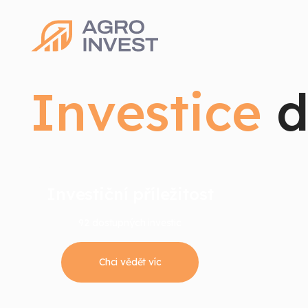
Investice
d
Investiční příležitost
92
dostupných investic
Chci vědět víc