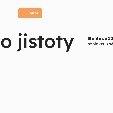
MENU
o jistoty
Staňte se 1
nabídkou zpě